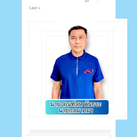
10
...
Last »