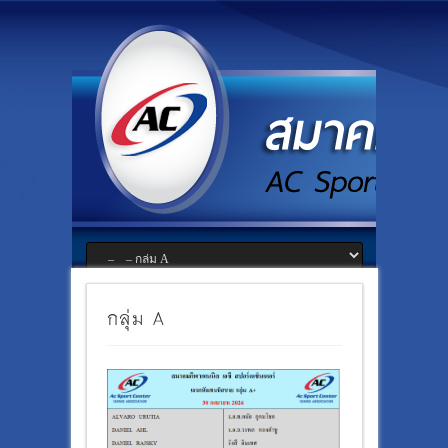
กลุ่ม A